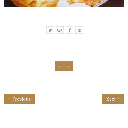
‹
›
Previous
Next